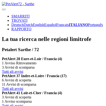
SMARRITI
TROVATI
Deutsch
Dutch
English
Español
Français
ITALIANO
Português
RAPPORTO
La tua ricerca nelle regioni limitrofe
Petalert Sarthe / 72
PetAlert 28 Eure-et-Loir / Francia (4)
1 Avviso Ritrovamento
3 Avvisi di scomparsa
Tutti gli avvisi
PetAlert 37 Indre-et-Loire / Francia (17)
6 Avvisi di scoperta
11 Avvisi di scomparsa
Tutti gli avvisi
PetAlert 41 Loir-et-Cher / Francia (4)
3 Avvisi di scoperta
1 Avviso scomparsa
Tutti gli avvisi