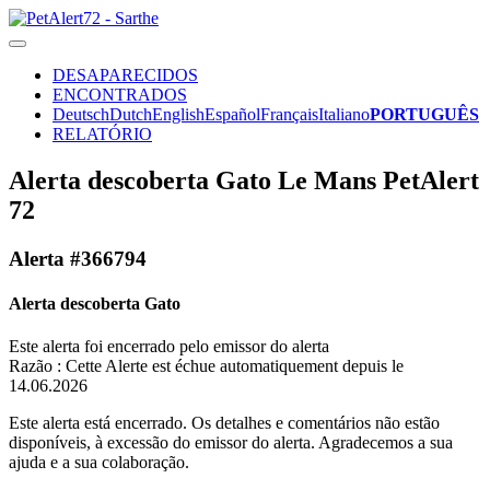
DESAPARECIDOS
ENCONTRADOS
Deutsch
Dutch
English
Español
Français
Italiano
PORTUGUÊS
RELATÓRIO
Alerta descoberta Gato Le Mans PetAlert
72
Alerta #366794
Alerta descoberta Gato
Este alerta foi encerrado pelo emissor do alerta
Razão : Cette Alerte est échue automatiquement depuis le
14.06.2026
Este alerta está encerrado. Os detalhes e comentários não estão
disponíveis, à excessão do emissor do alerta. Agradecemos a sua
ajuda e a sua colaboração.