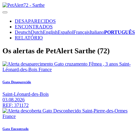
DESAPARECIDOS
ENCONTRADOS
Deutsch
Dutch
English
Español
Français
Italiano
PORTUGUÊS
RELATÓRIO
Os alertas de PetAlert Sarthe (72)
Gato Desaparecido
Saint-Léonard-des-Bois
03.08.2026
REF: 371172
Gato Encontrado